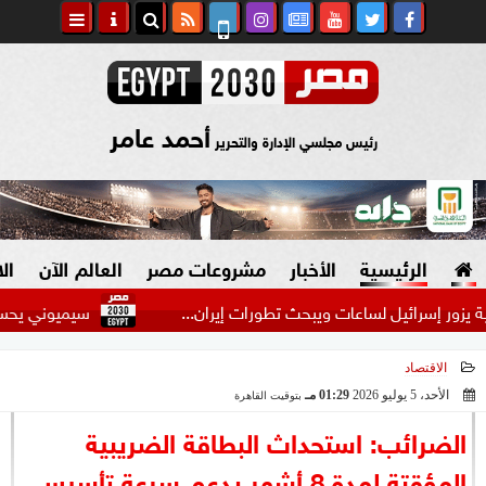
أحمد عامر
رئيس مجلسي الإدارة والتحرير
الرئيسية
الأخبار
مشروعات مصر
العالم الآن
ال
سرائيل لساعات ويبحث تطورات إيران...
سيميوني يحسم موقفه من
الاقتصاد
السياسة
صنع في مصر
الأحد، 5 يوليو 2026
01:29 مـ
بتوقيت القاهرة
2026-07-05 13:29:56
دين وفتاوى
الضرائب: استحداث البطاقة الضريبية
الرئاسة
المؤقتة لمدة 8 أشهر يدعم سرعة تأسيس