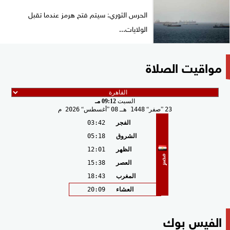
الحرس الثوري: سيتم فتح هرمز عندما تقبل
الولايات...
مواقيت الصلاة
السبت
09:12 مـ
23
صفر
1448 هـ
08
أغسطس
2026 م
الفجر
03:42
الشروق
05:18
الظهر
12:01
مصر
العصر
15:38
المغرب
18:43
العشاء
20:09
الفيس بوك