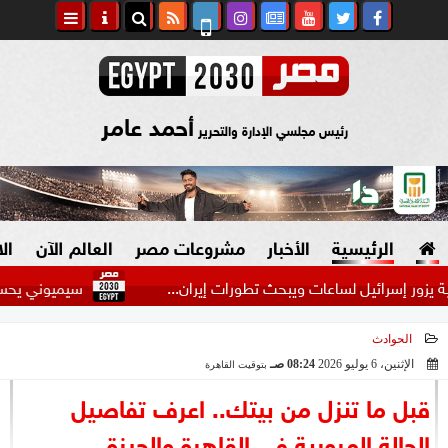
أحمد عامر
رئيس مجلسي الإدارة والتحرير
الرئيسية
الأخبار
مشروعات مصر
العالم الآن
ال
إسرائيل لساعات ويبحث تطورات إيران...
سيميوني يحسم موقفه م
الحوادث
السياسة
صنع في مصر
الإثنين، 6 يوليو 2026
08:24 صـ
بتوقيت القاهرة
2026-07-06 08:24:52
دين وفتاوى
قبل ما تنزل من بيتك.. اعرف تفاصيل
الرئاسة
الحالة المرورية في القاهرة والجيزة