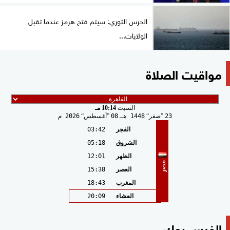
الحرس الثوري: سيتم فتح هرمز عندما تقبل
الولايات...
مواقيت الصلاة
السبت
10:14 مـ
23
صفر
1448 هـ
08
أغسطس
2026 م
الفجر
03:42
الشروق
05:18
الظهر
12:01
مصر
العصر
15:38
المغرب
18:43
العشاء
20:09
الفيس بوك