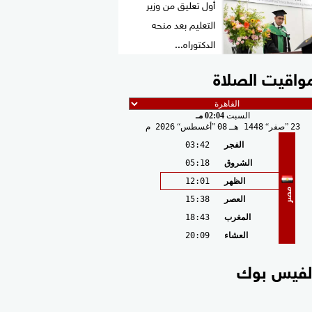
أول تعليق من وزير
التعليم بعد منحه
الدكتوراه...
واقيت الصلاة
السبت
02:04 مـ
23
صفر
1448 هـ
08
أغسطس
2026 م
الفجر
03:42
الشروق
05:18
الظهر
12:01
مصر
العصر
15:38
المغرب
18:43
العشاء
20:09
لفيس بوك