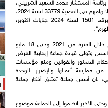
، برئاسة المستشار محمد السعيد الشربيني،
اليوم، محاكمة 11 متهما، لاتهامهم فى القضية 33779 لسنة 2024،
جنايات الهرم، والمقيدة برقم 1501 لسنة 2024 جنايات أكتوبر،
هرم".
جاء فى أمر الإحالة، أنهم خلال الفترة من 2021 وحتى 18 مايو
أول أسس وتولى قيادة جماعة إرهابية الغرض
أحكام الدستور والقوانين ومنع مؤسسات
 من ممارسة أعمالها والإضرار بالوحدة
عي، بان أسس جماعة تعتنق أفكار جماعة
ا
ى وحتى الأخير انضموا إلى الجماعة موضوع