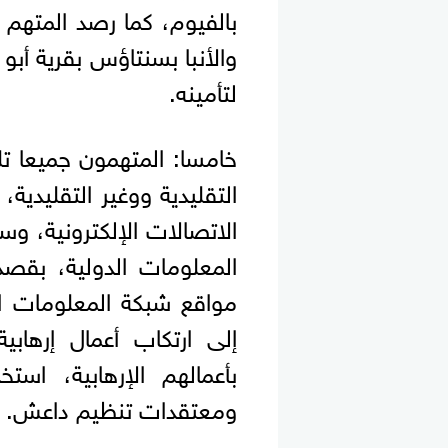
بالفيوم، كما رصد المتهم 
والأنبا بسنتاؤس بقرية أبو
لتأمينه.
خامسا: المتهمون جميعا ت
التقليدية ووغير التقليدية
الاتصالات الإلكترونية، وس
المعلومات الدولية، بقصد 
مواقع شبكة المعلومات الد
إلى ارتكاب أعمال إرهابي
بأعمالهم الإرهابية، است
ومعتقدات تنظيم داعش.