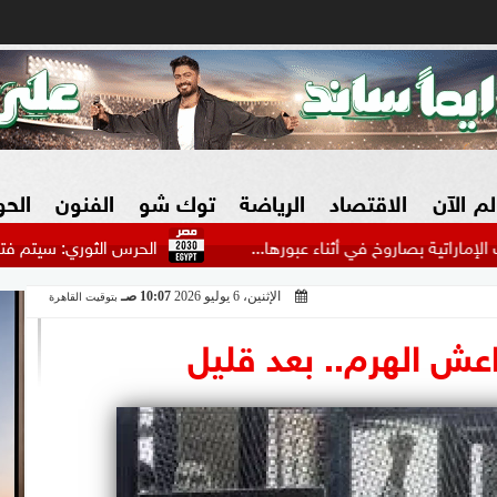
لم الآن
الاقتصاد
الرياضة
توك شو
الفنون
الح
وخ في أثناء عبورها...
الحرس الثوري: سيتم فتح هرمز عندما تق
الإثنين، 6 يوليو 2026
10:07 صـ
بتوقيت القاهرة
البنوك
بطولات مصرية
فيديو 2030
ش
الزراعة فى مصر
بطولات عربية
سوق العقارات
بطولات أوروبية
المسؤولية المجتمعية
بطولات عالمية