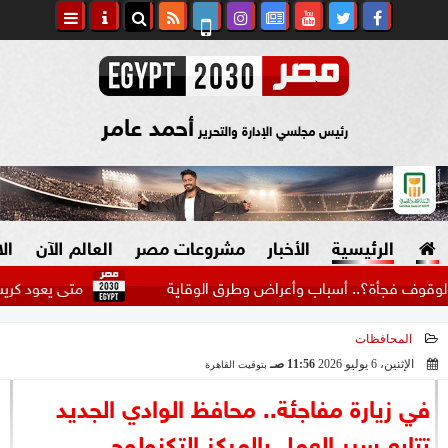
أحمد عامر
رئيس مجلسي الإدارة والتحرير
الرئيسية
الأخبار
مشروعات مصر
العالم الآن
ال
فجأة؟.. أسباب وأعراض وطرق الوقاية
متى يعود كريستيانو رون
المحافظات
السياسة
صنع في مصر
الإثنين، 6 يوليو 2026
11:56 صـ
بتوقيت القاهرة
2026-07-06 11:56:27
دين وفتاوى
في زيارة مفاجئة.. محافظ الوادي الجديد
الرئاسة
تتابع سير العمل بالمركز التكنولوجي