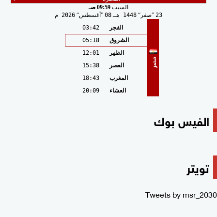
السبت
09:59 صـ
23
صفر
1448 هـ
08
أغسطس
2026 م
الفجر
03:42
الشروق
05:18
الظهر
12:01
مصر
العصر
15:38
المغرب
18:43
العشاء
20:09
الفيس بوك
تويتر
Tweets by msr_2030