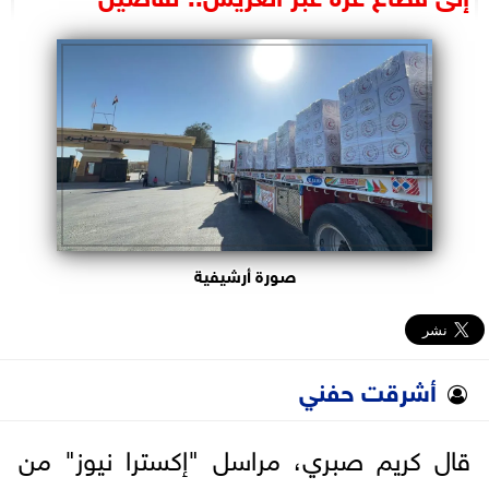
البرلمان
الوزارات
الأحزاب
صورة أرشيفية
أشرقت حفني
قال كريم صبري، مراسل "إكسترا نيوز" من