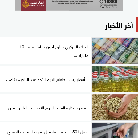
آخر الأخبار
البنك المركزي يطرح أذون خزانة بقيمة 110
مليارات...
أسعار زيت الطعام اليوم الأحد عند التاجر.. بكام...
سعر شيكارة العلف اليوم الأحد عند التاجر.. مين...
تصل لـ150 جنيه.. تفاصيل رسوم السحب النقدي