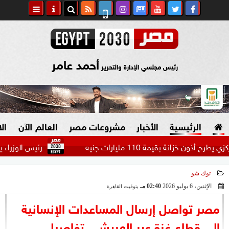
أحمد عامر
رئيس مجلسي الإدارة والتحرير
الرئيسية
الأخبار
مشروعات مصر
العالم الآن
ال
انة بقيمة 110 مليارات جنيه
رئيس الوزراء يستعرض ا
توك شو
السياسة
صنع في مصر
الإثنين، 6 يوليو 2026
02:40 مـ
بتوقيت القاهرة
2026-07-06 14:40:11
دين وفتاوى
مصر تواصل إرسال المساعدات الإنسانية
الرئاسة
إلى قطاع غزة عبر العريش.. تفاصيل