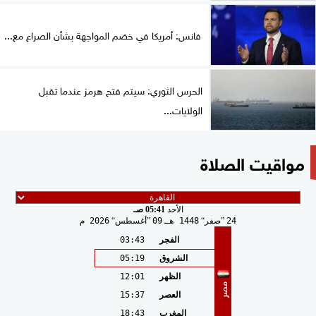
فانس: أمريكا في خضم المواجهة بشأن الصراع مع...
الحرس الثوري: سيتم فتح هرمز عندما تقبل
الولايات...
مواقيت الصلاة
الأحد
05:41 صـ
24
صفر
1448 هـ
09
أغسطس
2026 م
الفجر
03:43
الشروق
05:19
الظهر
12:01
مصر
العصر
15:37
المغرب
18:43