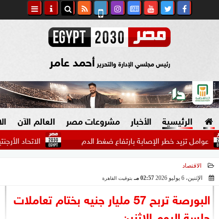
أحمد عامر
رئيس مجلسي الإدارة والتحرير
الرئيسية
الأخبار
مشروعات مصر
العالم الآن
ال
زيد خطر الإصابة بارتفاع ضغط الدم
الاتحاد الأرجنتيني يكرم 
الاقتصاد
السياسة
صنع في مصر
الإثنين، 6 يوليو 2026
02:57 مـ
بتوقيت القاهرة
2026-07-06 14:57:33
دين وفتاوى
البورصة تربح 57 مليار جنيه بختام تعاملات
الرئاسة
جلسة اليوم الإثنين