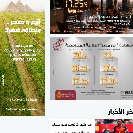
الطب والصحة
مواهب مصر
خر الأخبار
مورينيو غاضب بعد ضياع
صفقة رودري.. ومدرب