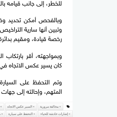
للخطر، إلى جانب قيامه بالتل
وبالفحص أمكن تحديد وضب
وتبين أنها سارية التراخي
رخصة قيادة، ومقيم بدائرة
وبمواجهته، أقر بارتكاب ال
كان يسير عكس الاتجاه في أ
وتم التحفظ على السيارة، و
المتهم، وإحالته إلى جهات 
مخالفة مرورية
السير عكس الاتجاه
إشارات خادشة للحياء
التحفظ على سيارة
م