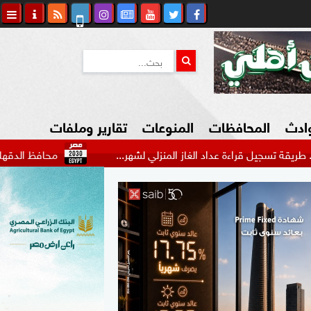
وادث
المحافظات
المنوعات
تقارير وملفات
اءة عداد الغاز المنزلي لشهر...
محافظ الدقهلية يتفقد حي غ
كاوي المواطن
السياحة في مصر
التكنولوجيا
المرأة والأسرة
السيارات