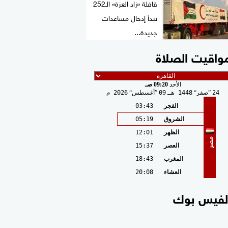
قافلة «زاد العزة» الـ252
تبدأ إدخال مساعدات
جديدة...
واقيت الصلاة
الأحد
09:20 صـ
24
صفر
1448 هـ
09
أغسطس
2026 م
الفجر
03:43
الشروق
05:19
الظهر
12:01
مصر
العصر
15:37
المغرب
18:43
العشاء
20:08
لفيس بوك