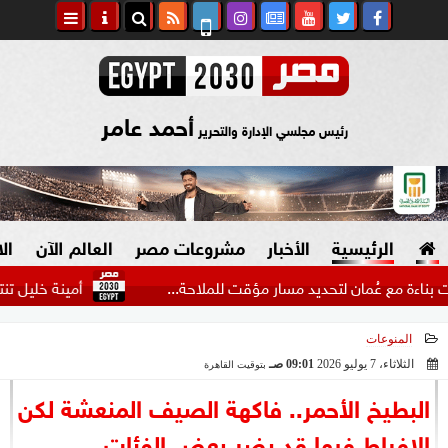
أحمد عامر
رئيس مجلسي الإدارة والتحرير
الرئيسية
الأخبار
مشروعات مصر
العالم الآن
ال
ع عُمان لتحديد مسار مؤقت للملاحة...
أمينة خليل تنتهي من 
المنوعات
السياسة
صنع في مصر
الثلاثاء، 7 يوليو 2026
09:01 صـ
بتوقيت القاهرة
2026-07-07 09:01:17
دين وفتاوى
البطيخ الأحمر.. فاكهة الصيف المنعشة لكن
الرئاسة
الإفراط فيها قد يضر بعض الفئات