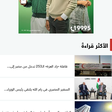
الأكثر قراءةً
قافلة «زاد العزة» الـ253 تدخل من مصر إلى...
السفير المصري في رام الله يلتقي رئيس الوزراء...
الطقس اليوم.. أجواء شديدة الحرارة ورطوبة مرتفعة