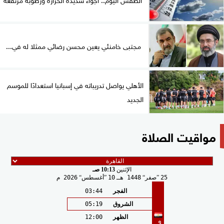
مجتبى خامنئي يعين محسن رضائي ممثلا له في...
الأهلي يواصل تدريباته في إسبانيا استعدادًا للموسم
الجديد
مواقيت الصلاة
الإثنين
10:13 صـ
25
صفر
1448 هـ
10
أغسطس
2026 م
الفجر
03:44
الشروق
05:19
الظهر
12:00