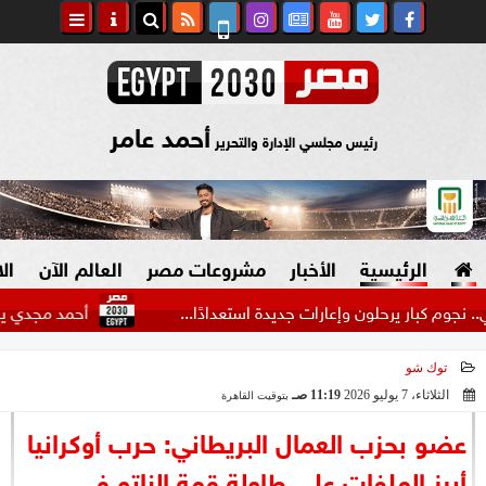
أحمد عامر
رئيس مجلسي الإدارة والتحرير
الرئيسية
الأخبار
مشروعات مصر
العالم الآن
ال
ار يرحلون وإعارات جديدة استعدادًا...
أحمد مجدي يكشف كوالي
توك شو
السياسة
صنع في مصر
الثلاثاء، 7 يوليو 2026
11:19 صـ
بتوقيت القاهرة
2026-07-07 11:19:19
دين وفتاوى
عضو بحزب العمال البريطاني: حرب أوكرانيا
الرئاسة
أبرز الملفات على طاولة قمة الناتو في