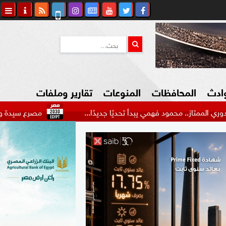
وادث
المحافظات
المنوعات
تقارير وملفات
حمود فهمي يبدأ تحديًا جديدًا...
مصرع سيدة وإصابة 22 شخصا في حادث مرورع بالطريق الدولي...
كاوي المواطن
السياحة في مصر
التكنولوجيا
المرأة والأسرة
السيارات