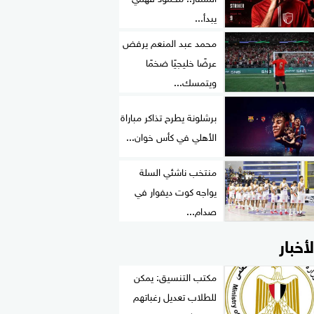
يبدأ...
محمد عبد المنعم يرفض
عرضًا خليجيًا ضخمًا
ويتمسك...
برشلونة يطرح تذاكر مباراة
الأهلي في كأس خوان...
منتخب ناشئي السلة
يواجه كوت ديفوار في
صدام...
لأخبار
مكتب التنسيق: يمكن
للطلاب تعديل رغباتهم