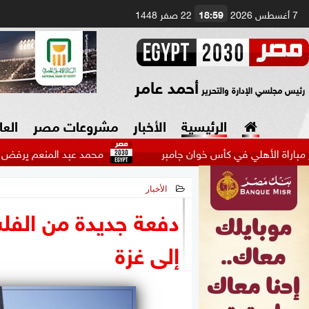
7 أغسطس 2026
18:59
22 صفر 1448
أحمد عامر
رئيس مجلسي الإدارة والتحرير
الرئيسية
الأخبار
مشروعات مصر
العا
ي في كأس خوان جامبر
محمد عبد المنعم يرفض عرضًا خليجيًا ض
الأخبار
السياسة
صنع في مصر
2026-07-07 11:27:45
دفعة جديدة من الفلس
دين وفتاوى
إلى غزة
الرئاسة
البرلمان