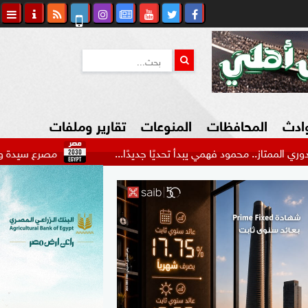
وادث
المحافظات
المنوعات
تقارير وملفات
محمود فهمي يبدأ تحديًا جديدًا...
مصرع سيدة وإصابة 22 شخصا في حادث مرورع بالطريق الدولي...
كاوي المواطن
السياحة في مصر
التكنولوجيا
المرأة والأسرة
السيارات