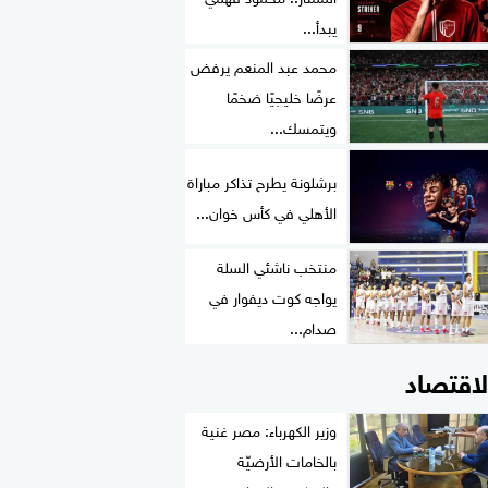
يبدأ...
محمد عبد المنعم يرفض
عرضًا خليجيًا ضخمًا
ويتمسك...
برشلونة يطرح تذاكر مباراة
الأهلي في كأس خوان...
منتخب ناشئي السلة
يواجه كوت ديفوار في
صدام...
لاقتصاد
وزير الكهرباء: مصر غنية
بالخامات الأرضيّة