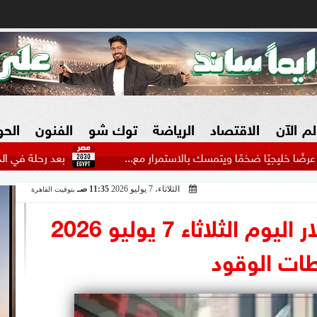
لم الآن
الاقتصاد
الرياضة
توك شو
الفنون
الح
خمًا ويتمسك بالاستمرار مع...
بعد رحلة في الدوري الممتاز.. 
الثلاثاء، 7 يوليو 2026
11:35 صـ
بتوقيت القاهرة
البنوك
بطولات مصرية
فيديو 2030
ش
أسعار البنزين والسولار اليوم الثلاثاء 7 يوليو 2026
الزراعة فى مصر
بطولات عربية
طات الوقود
سوق العقارات
بطولات أوروبية
المسؤولية المجتمعية
بطولات عالمية