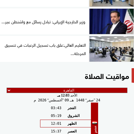
وزير الخارجية الإيراني: تبادل رسائل مع واشنطن عبر...
التعليم العالي:غلق باب تسجيل الرغبات في تنسيق
المرحلة...
مواقيت الصلاة
الأحد
12:03 مـ
24
صفر
1448 هـ
09
أغسطس
2026 م
الفجر
03:43
الشروق
05:19
الظهر
12:01
مصر
العصر
15:37