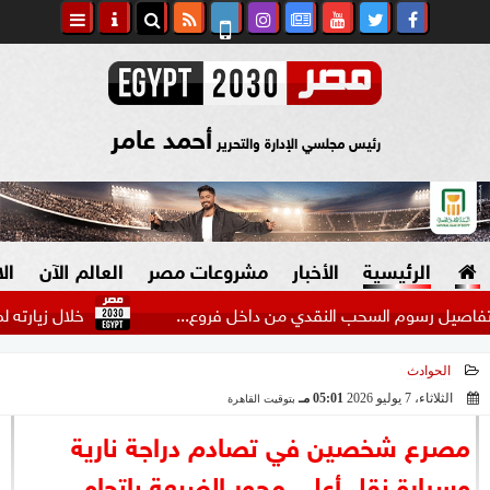
أحمد عامر
رئيس مجلسي الإدارة والتحرير
الرئيسية
الأخبار
مشروعات مصر
العالم الآن
ال
خلال زيارته لمطروح.. ر
الحوادث
السياسة
صنع في مصر
الثلاثاء، 7 يوليو 2026
05:01 مـ
بتوقيت القاهرة
2026-07-07 17:01:24
دين وفتاوى
مصرع شخصين في تصادم دراجة نارية
الرئاسة
وسيارة نقل أعلى محور الضبعة باتجاه