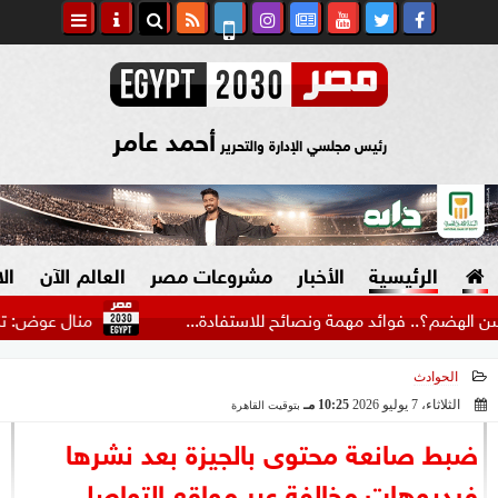
أحمد عامر
رئيس مجلسي الإدارة والتحرير
الرئيسية
الأخبار
مشروعات مصر
العالم الآن
ال
. فوائد مهمة ونصائح للاستفادة...
منال عوض: تنفيذ 27 حملة تفتيشية بـ11محافظة وإحالة 81 حالة...
الحوادث
السياسة
صنع في مصر
الثلاثاء، 7 يوليو 2026
10:25 مـ
بتوقيت القاهرة
2026-07-07 22:25:45
دين وفتاوى
ضبط صانعة محتوى بالجيزة بعد نشرها
الرئاسة
فيديوهات مخالفة عبر مواقع التواصل