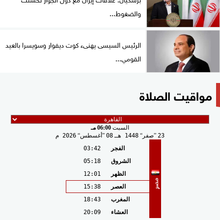
والضغوط...
الرئيس السيسى يهنىء كوت ديفوار وسويسرا بالعيد
القومي...
مواقيت الصلاة
السبت
06:00 مـ
23
صفر
1448 هـ
08
أغسطس
2026 م
الفجر
03:42
الشروق
05:18
الظهر
12:01
مصر
العصر
15:38
المغرب
18:43
العشاء
20:09