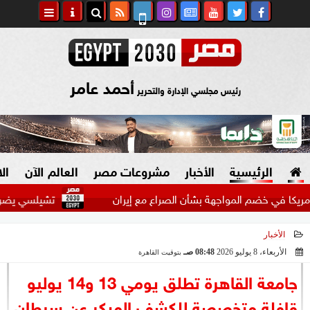
أحمد عامر
رئيس مجلسي الإدارة والتحرير
الرئيسية
الأخبار
مشروعات مصر
العالم الآن
ال
ضم المواجهة بشأن الصراع مع إيران
تشيلسي يضرب ميلان بثلا
الأخبار
السياسة
صنع في مصر
الأربعاء، 8 يوليو 2026
08:48 صـ
بتوقيت القاهرة
2026-07-08 08:48:00
دين وفتاوى
جامعة القاهرة تطلق يومي 13 و14 يوليو
الرئاسة
قافلة متخصصة للكشف المبكر عن سرطان