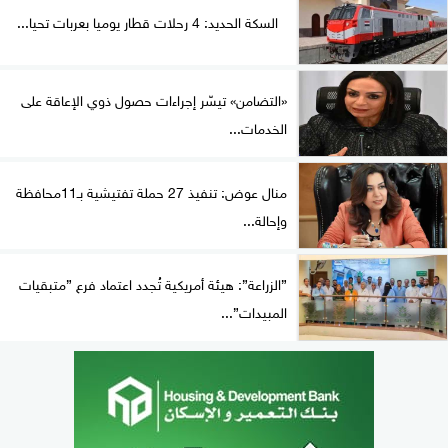
السكة الحديد: 4 رحلات قطار يوميا بعربات تحيا...
«التضامن» تيسّر إجراءات حصول ذوي الإعاقة على
الخدمات...
منال عوض: تنفيذ 27 حملة تفتيشية بـ11محافظة
وإحالة...
”الزراعة”: هيئة أمريكية تُجدد اعتماد فرع ”متبقيات
المبيدات”...