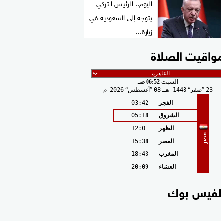
اليوم.. الرئيس التركي
يتوجه إلى السعودية في
زيارة...
واقيت الصلاة
السبت
06:52 صـ
23
صفر
1448 هـ
08
أغسطس
2026 م
الفجر
03:42
الشروق
05:18
الظهر
12:01
مصر
العصر
15:38
المغرب
18:43
العشاء
20:09
لفيس بوك