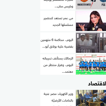
وباريس سان...
مي عمر تستعد لتحضير
مسلسلها الجديد
اليوم.. محاكمة 6 متهمين
بقضية خلية بولاق أبو...
الزمالك يستأنف تدريباته
اليوم.. وقرار منتظر من
معتمد...
لاقتصاد
وزير الكهرباء: مصر غنية
بالخامات الأرضيّة