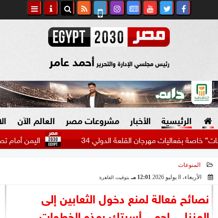
أحمد عامر
رئيس مجلسي الإدارة والتحرير
الرئيسية
الأخبار
مشروعات مصر
العالم الآن
ال
فعاليات مهرجان القلعة الدولي 34
اليمن أمام تصعيد عسكر
المنوعات
السياسة
صنع في مصر
الأربعاء، 8 يوليو 2026
12:01 مـ
بتوقيت القاهرة
2026-07-08 12:01:54
دين وفتاوى
نصائح فعالة لمنع دخول الثعابين إلى
الرئاسة
المنزل.. احمي أسرتك بهذه الخطوات