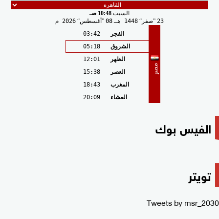
السبت
10:48 صـ
23
صفر
1448 هـ
08
أغسطس
2026 م
الفجر
03:42
الشروق
05:18
الظهر
12:01
مصر
العصر
15:38
المغرب
18:43
العشاء
20:09
الفيس بوك
تويتر
Tweets by msr_2030