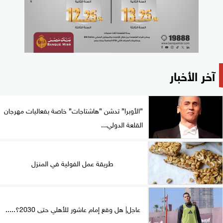
آخر الأخبار
”الأوبرا” تدشن ”هاشتاجات” خاصة بفعاليات مهرجان
القلعة الدولي...
طريقة عمل الفولية في المنزل
عاجل| هل وقع إمام عاشور للأهلي حتى 2030؟.....