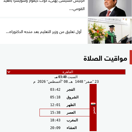
القومي...
أول تعليق من وزير التعليم بعد منحه الدكتوراه...
مواقيت الصلاة
السبت
03:40 مـ
23
صفر
1448 هـ
08
أغسطس
2026 م
الفجر
03:42
الشروق
05:18
الظهر
12:01
مصر
العصر
15:38
المغرب
18:43
العشاء
20:09