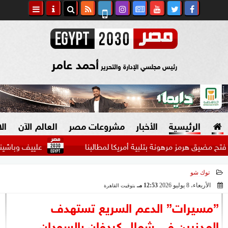
أحمد عامر
رئيس مجلسي الإدارة والتحرير
الرئيسية
الأخبار
مشروعات مصر
العالم الآن
ال
ق هرمز مرهونة بتلبية أمريكا لمطالبنا
علييف وباشينيان يبحثان
توك شو
السياسة
صنع في مصر
الأربعاء، 8 يوليو 2026
12:53 مـ
بتوقيت القاهرة
2026-07-08 12:53:54
دين وفتاوى
”مسيرات” الدعم السريع تستهدف
الرئاسة
المدنيين في شمال كردفان بالسودان