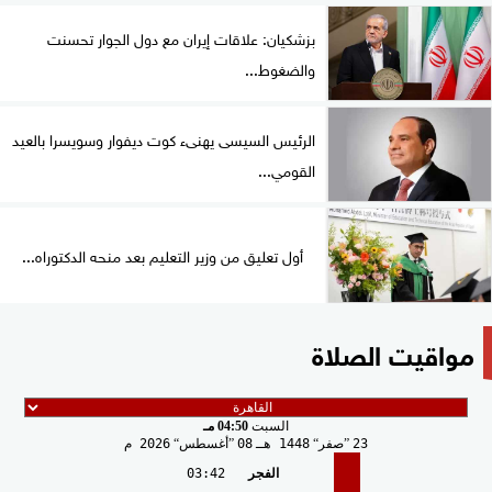
بزشكيان: علاقات إيران مع دول الجوار تحسنت
والضغوط...
الرئيس السيسى يهنىء كوت ديفوار وسويسرا بالعيد
القومي...
أول تعليق من وزير التعليم بعد منحه الدكتوراه...
مواقيت الصلاة
السبت
04:50 مـ
23
صفر
1448 هـ
08
أغسطس
2026 م
الفجر
03:42