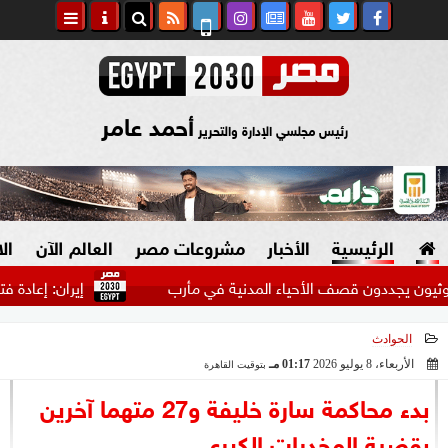
أحمد عامر
رئيس مجلسي الإدارة والتحرير
الرئيسية
الأخبار
مشروعات مصر
العالم الآن
ال
دون قصف الأحياء المدنية في مأرب
إيران: إعادة فتح مضيق هر
الحوادث
السياسة
صنع في مصر
الأربعاء، 8 يوليو 2026
01:17 مـ
بتوقيت القاهرة
2026-07-08 13:17:44
دين وفتاوى
بدء محاكمة سارة خليفة و27 متهما آخرين
الرئاسة
بقضية المخدرات الكبرى