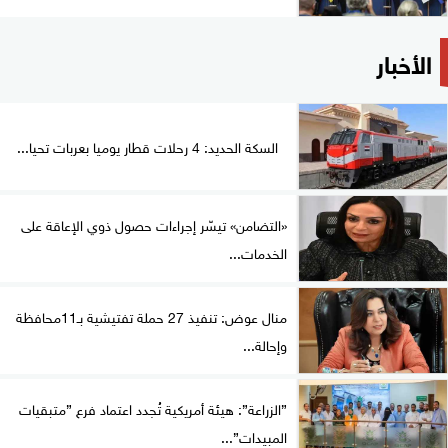
الأخبار
السكة الحديد: 4 رحلات قطار يوميا بعربات تحيا...
«التضامن» تيسّر إجراءات حصول ذوي الإعاقة على
الخدمات...
منال عوض: تنفيذ 27 حملة تفتيشية بـ11محافظة
وإحالة...
”الزراعة”: هيئة أمريكية تُجدد اعتماد فرع ”متبقيات
المبيدات”...