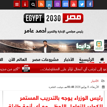
أحمد عامر
رئيس مجلسي الإدارة والتحرير
الرئيسية
الأخبار
مشروعات مصر
العالم الآن
ال
ب أي أعمال تؤثر على المفاوضات...
”أكبر من مجرد لاعب”.. 
الأخبار
السياسة
صنع في مصر
الأربعاء، 8 يوليو 2026
01:40 مـ
بتوقيت القاهرة
2026-07-08 13:40:13
دين وفتاوى
رئيس الوزراء يوجه بالتدريب المستمر
الرئاسة
للكوادر للتعامل اللحظي مع أي أزمة طارئة