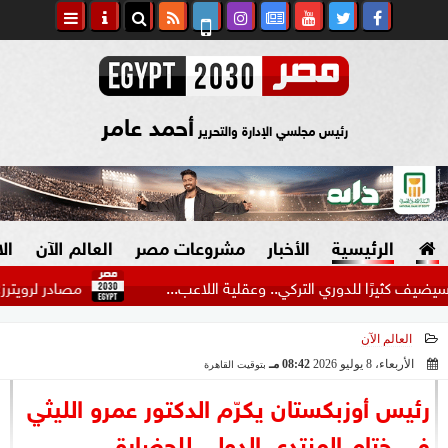
أحمد عامر
رئيس مجلسي الإدارة والتحرير
الرئيسية
الأخبار
مشروعات مصر
العالم الآن
ال
ا للدوري التركي.. وعقلية اللاعب...
مصادر لرويترز: إيران ت
العالم الآن
السياسة
صنع في مصر
الأربعاء، 8 يوليو 2026
08:42 مـ
بتوقيت القاهرة
2026-07-08 20:42:33
دين وفتاوى
رئيس أوزبكستان يكرّم الدكتور عمرو الليثي
الرئاسة
في ختام المنتدى الدولي للحضارة