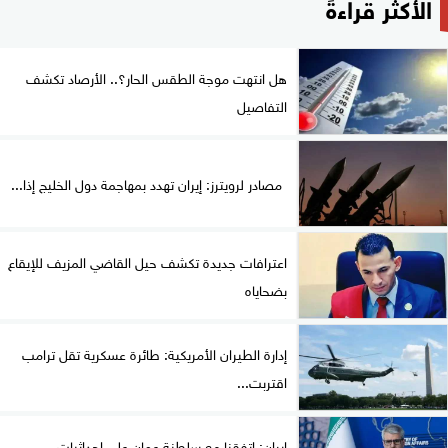
الأكثر قراءةً
هل انتهت موجة الطقس الحار؟.. الأرصاد تكشف
التفاصيل
مصادر لرويترز: إيران تهدد بمهاجمة دول الخليج إذا...
اعترافات جديدة تكشف حيل القاضي المزيف للإيقاع
بضحاياه
إدارة الطيران الأمريكية: طائرة عسكرية تقل ترامب
اقتربت...
إيران: اتفقنا مع سلطنة عمان على إحداثيات