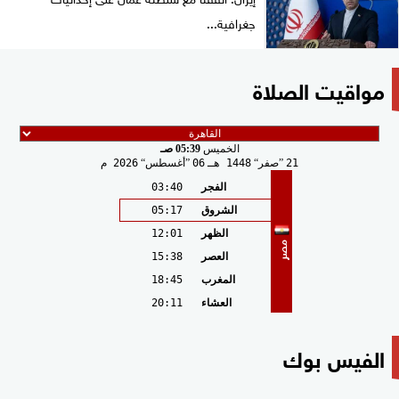
جغرافية...
مواقيت الصلاة
الخميس
05:39 صـ
21
صفر
1448 هـ
06
أغسطس
2026 م
الفجر
03:40
الشروق
05:17
الظهر
12:01
مصر
العصر
15:38
المغرب
18:45
العشاء
20:11
الفيس بوك