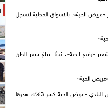
ا
ر «عريض الحبة»، بالأسواق المحلية لتسجل
حبة»
ير «رفيع الحبة»، ثباتًا ليبلغ سعر الطن
 «عريض الحبة»
وسجلت أسعار الأرز الأبيض البلدي «عريض الحبة كسر 3%»، هدوءًا