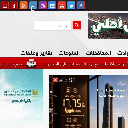
وادث
المحافظات
المنوعات
تقارير وملفات
تصعيد على جبهة لبنان.. مقت
كاوي المواطن
السياحة في مصر
التكنولوجيا
المرأة والأسرة
السيارات