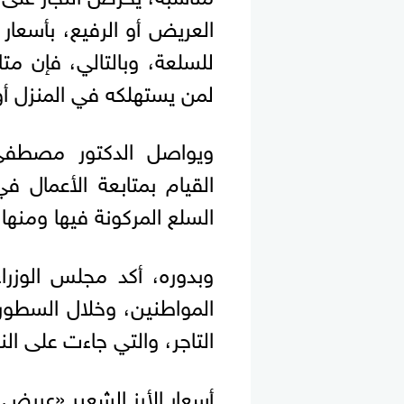
العريض أو الرفيع، بأسعار
للسلعة، وبالتالي، فإن متا
لمن يستهلكه في المنزل أو
ويواصل الدكتور مصطفى 
القيام بمتابعة الأعمال ف
السلع المركونة فيها ومنها 
وبدوره، أكد مجلس الوزراء
المواطنين، وخلال السطور ا
التاجر، والتي جاءت على النح
أسعار الأرز الشعير «عريض 