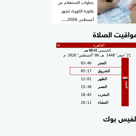
خطوات الاستعلام عن
فاتورة الكهرباء لشهر
أغسطس 2026.....
واقيت الصلاة
الخميس
08:41 صـ
21
صفر
1448 هـ
06
أغسطس
2026 م
الفجر
03:40
الشروق
05:17
الظهر
12:01
مصر
العصر
15:38
المغرب
18:45
العشاء
20:11
لفيس بوك