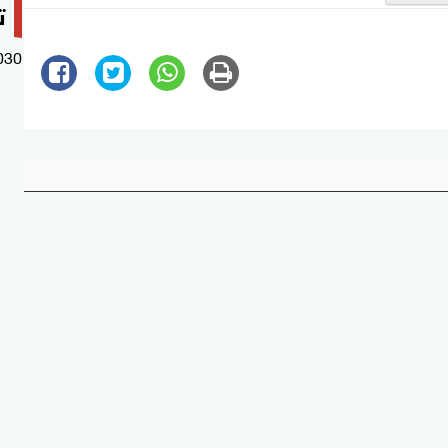
ت
030