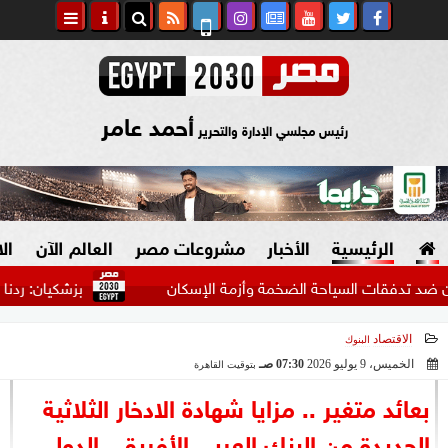
أحمد عامر
رئيس مجلسي الإدارة والتحرير
الرئيسية
الأخبار
مشروعات مصر
العالم الآن
ال
ات السياحة الضخمة وأزمة الإسكان
بزشكيان: ردنا على واشنط
الاقتصاد
البنوك
السياسة
صنع في مصر
الخميس، 9 يوليو 2026
07:30 صـ
بتوقيت القاهرة
2026-07-09 07:30:42
دين وفتاوى
بعائد متغير .. مزايا شهادة الادخار الثلاثية
الرئاسة
الجديدة من البنك العربي الأفريقي الدولي