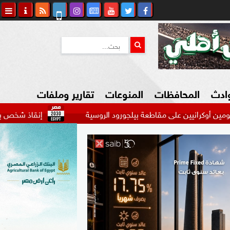
وادث
المحافظات
المنوعات
تقارير وملفات
مقاطعة بيلجورود الروسية
إنقاذ شخص بعد تعرضه للغرق أمام شاطئ 1 
كاوي المواطن
السياحة في مصر
التكنولوجيا
المرأة والأسرة
السيارات