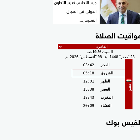
وزير التعليم: تعزيز التعاون
الدولي في المجال
التعليمي...
واقيت الصلاة
السبت
10:56 صـ
23
صفر
1448 هـ
08
أغسطس
2026 م
الفجر
03:42
الشروق
05:18
الظهر
12:01
مصر
العصر
15:38
المغرب
18:43
العشاء
20:09
لفيس بوك