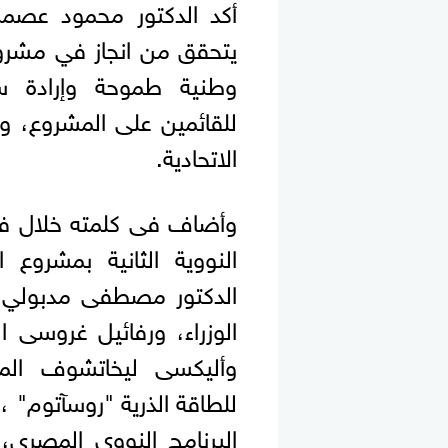
أكد الدكتور محمود عصمت 
يتحقق من انجاز في مشروع
وطنية طموحة وإرادة 
للقائمين على المشروع، و
الاتحادية.
وأضاف فى كلمته خلال فع
النووية الثانية بمشروع 
الدكتور مصطفى مدبولي ر
الوزراء، ورفائيل غروسى الم
وأليكسى ليخاتشوف المد
للطاقة الذرية "روسآتوم" ،
البرنامج النووي المصرى،