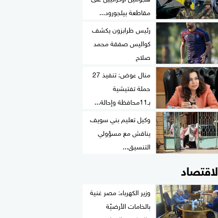
مقاطعة بيلجورود...
رئيس طرابزون يكشف
كواليس صفقة محمد
صلاح
منال عوض: تنفيذ 27
حملة تفتيشية
بـ11محافظة وإحالة...
وكيل تعليم بني سويف
يناقش مع مسؤولي
التنسيق...
لاقتصاد
وزير الكهرباء: مصر غنية
بالخامات الأرضيّة