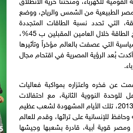
مصر الطبيعية من الشمس والرياح، ووضع
طاقة، التي تحدد نسبة الطاقات المتجددة
والطاقة النظيفة فى مزيج الطاقة خلال العامين المقبلين ب 45%،
اسية التي عصفت بالعالم مؤخراً وتأثيرها
كدت بُعد الرؤية المصرية في اقتحام مجال
اء.
ت عن فخره واعتزاره بمواكبة فعاليات
للوحدة النووية الثانية، مع احتفالات
الدولة بثورة 30 يونيو عام 2013، تلك الأيام المشهودة لشعب عظيم
حافظ للإنسانية على تراثها، وقدم للعالم
 ومصر قوية أبية، قادرة بشعبها وجيشها