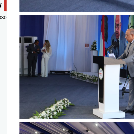
ت
030