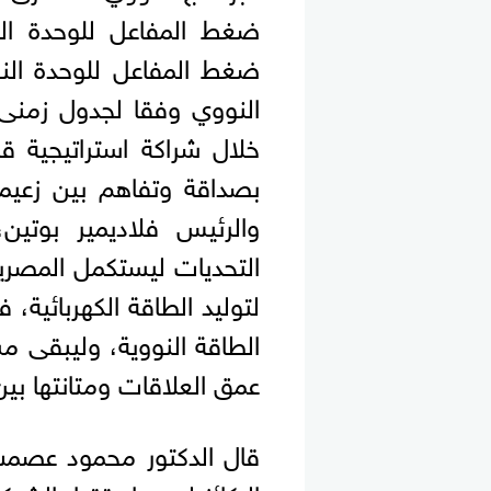
ضغط المفاعل للوحدة الن
ضغط المفاعل للوحدة النو
النووي وفقا لجدول زمنى،
خلال شراكة استراتيجية ق
بصداقة وتفاهم بين زعيم
والرئيس فلاديمير بوتين
التحديات ليستكمل المصري
لتوليد الطاقة الكهربائية
الطاقة النووية، وليبقى م
عمق العلاقات ومتانتها بي
قال الدكتور محمود عصمت
الركائز لدعم استقرار الشبك