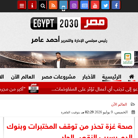
أحمد عامر
رئيس مجلسي الإدارة والتحرير
الرئيسية
الأخبار
مشروعات مصر
العالم الآن
ال
نب أي أعمال تؤثر على المفاوضات...
”أكبر من مجرد لاعب”..
العالم الآن
السياسة
صنع في مصر
الخميس، 9 يوليو 2026
02:29 مـ
بتوقيت القاهرة
2026-07-09 14:29:23
دين وفتاوى
صحة غزة تحذر من توقف المختبرات وبنوك
الرئاسة
الدم بسبب النقص الحاد