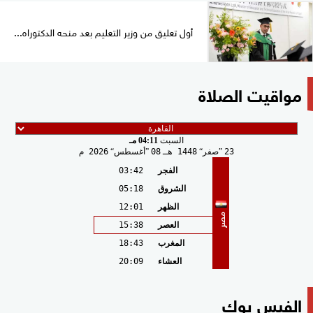
أول تعليق من وزير التعليم بعد منحه الدكتوراه...
مواقيت الصلاة
السبت
04:11 مـ
23
صفر
1448 هـ
08
أغسطس
2026 م
الفجر
03:42
الشروق
05:18
الظهر
12:01
مصر
العصر
15:38
المغرب
18:43
العشاء
20:09
الفيس بوك