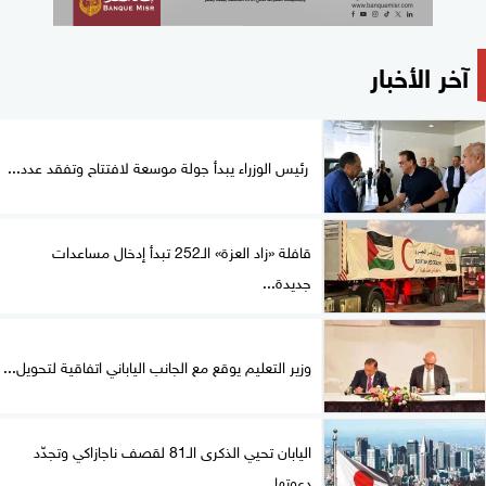
آخر الأخبار
رئيس الوزراء يبدأ جولة موسعة لافتتاح وتفقد عدد...
قافلة «زاد العزة» الـ252 تبدأ إدخال مساعدات
جديدة...
وزير التعليم يوقع مع الجانب الياباني اتفاقية لتحويل...
اليابان تحيي الذكرى الـ81 لقصف ناجازاكي وتجدّد
دعوتها...