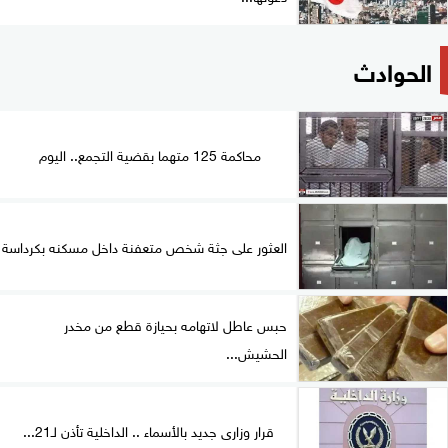
الحوادث
محاكمة 125 متهما بقضية التجمع.. اليوم
العثور على جثة شخص متعفنة داخل مسكنه بكرداسة
حبس عاطل لاتهامه بحيازة قطع من مخدر
الحشيش...
قرار وزارى جديد بالأسماء .. الداخلية تأذن لـ21...