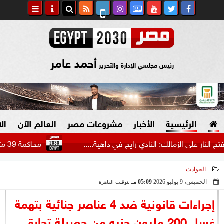
أحمد عامر
رئيس مجلسي الإدارة والتحرير
الرئيسية
الأخبار
مشروعات مصر
العالم الآن
ال
لى الزمالك: النادي رايح في داهية.....
محاكمة 39 متهما بقضية الهيكل الإداري للإخوان.. اليوم
الحوادث
السياسة
صنع في مصر
الخميس، 9 يوليو 2026
05:09 مـ
بتوقيت القاهرة
2026-07-09 17:09:59
دين وفتاوى
إجراءات قانونية ضد 4 عناصر جنائية بتهمة
الرئاسة
غسل 200 مليون جنيه من حصيلة تجارة