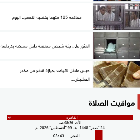
محاكمة 125 متهما بقضية التجمع.. اليوم
العثور على جثة شخص متعفنة داخل مسكنه بكرداسة
حبس عاطل لاتهامه بحيازة قطع من مخدر
الحشيش...
مواقيت الصلاة
الأحد
08:26 صـ
24
صفر
1448 هـ
09
أغسطس
2026 م
الفجر
03:43