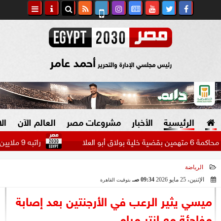
أحمد عامر
رئيس مجلسي الإدارة والتحرير
الرئيسية
الأخبار
مشروعات مصر
العالم الآن
ال
راتبه 9 ملايين دولار.. بيراميدز يتحرك لضم مهاجم الاتحاد السعودي...
الرياضة
السياسة
صنع في مصر
الإثنين، 25 مايو 2026
09:34 صـ
بتوقيت القاهرة
2026-05-25 09:34:39
دين وفتاوى
ميسي يثير الرعب في الأرجنتين بعد إصابة
الرئاسة
مفاجئة مع إنتر ميامي