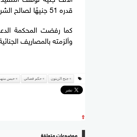
قدره 51 جنيهًا لصالح الشركة المجني عليها.
كما رفضت المحكمة الدعوى
وألزمته بالمصاريف الجنائية
جنح الزيتون
حكم قضائي
حبس متهم
⇧
موضوعات متعلقة