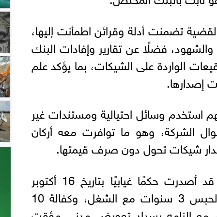
لقضية تضمنت أدلة وقرائن اطمأنت إليها،
الشهود، فضلًا عن تقارير وإفادات البنك
يعات الواردة على الشيكات، بما يؤكد علم
ت إصدارها.
هم استخدم وسائل احتيالية ومستندات غير
وال الشركة، وهو ما توافرت معه أركان
صدار شيكات تحول دون صرف قيمتها.
وكانت محكمة أول درجة قد أصدرت حكمًا غيابيًا بتاريخ 16 أكتوبر
2024، بمعاقبة المتهم بالحبس 3 سنوات مع الشغل، وكفالة 10
، مع إلزامه بسداد تعويض مدني مؤقت