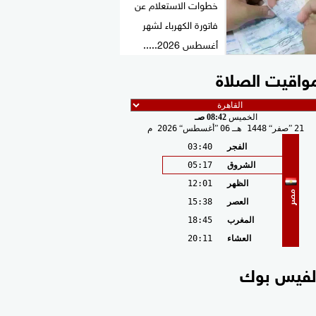
خطوات الاستعلام عن
فاتورة الكهرباء لشهر
أغسطس 2026.....
واقيت الصلاة
الخميس
08:42 صـ
21
صفر
1448 هـ
06
أغسطس
2026 م
الفجر
03:40
الشروق
05:17
الظهر
12:01
مصر
العصر
15:38
المغرب
18:45
العشاء
20:11
لفيس بوك