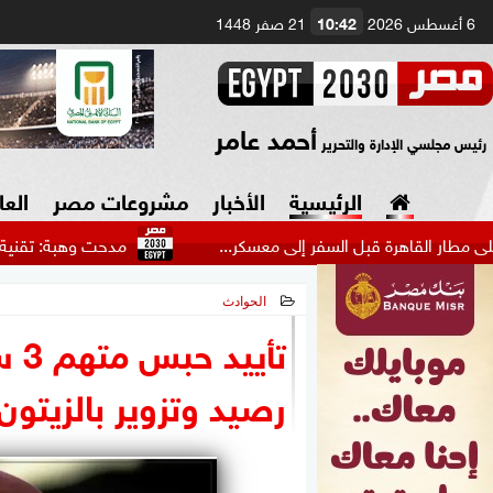
6 أغسطس 2026
10:42
21 صفر 1448
أحمد عامر
رئيس مجلسي الإدارة والتحرير
الرئيسية
الأخبار
مشروعات مصر
العا
قاهرة قبل السفر إلى معسكر...
مدحت وهبة: تقنية الواقع الاف
الحوادث
السياسة
صنع في مصر
2026-05-25 22:28:05
تأي
دين وفتاوى
رصيد وتزوير بالزيتون
الرئاسة
البرلمان