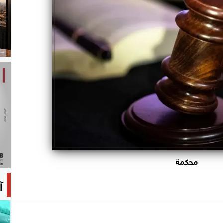
محكمة
آ