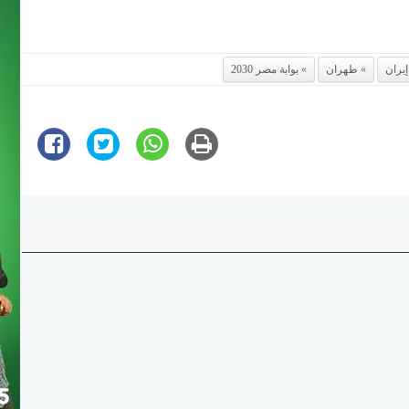
إيران
طهران
بوابة مصر 2030