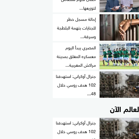
لتوزيعها...
إحالة مسجل خطر
للجنايات بتهمة البلطجة
وسرقة...
المصري يبدأ اليوم
معسكره المغلق بمدينة
مراكش المغربية...
جنرال أوكراني: استهدفنا
102 هدف روسي خلال
48...
لعالم الآن
جنرال أوكراني: استهدفنا
102 هدف روسي خلال