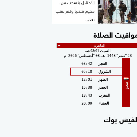
الاحتلال ينسحب من
مخيم قلنديا وكفر عقب
بعد...
واقيت الصلاة
السبت
08:01 صـ
23
صفر
1448 هـ
08
أغسطس
2026 م
الفجر
03:42
الشروق
05:18
الظهر
12:01
مصر
العصر
15:38
المغرب
18:43
العشاء
20:09
لفيس بوك