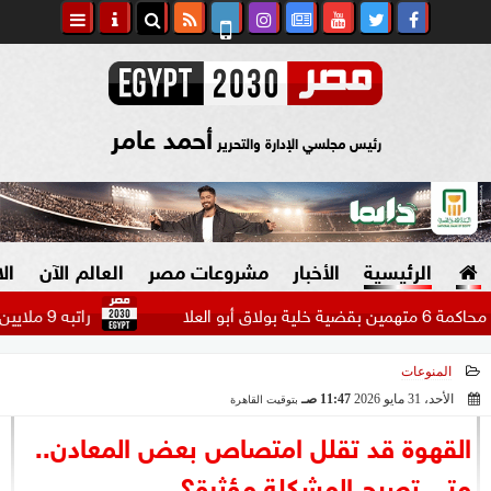
أحمد عامر
رئيس مجلسي الإدارة والتحرير
الرئيسية
الأخبار
مشروعات مصر
العالم الآن
ال
راتبه 9 ملايين دولار.. بيراميدز يتحرك لضم مهاجم الاتحاد السعودي...
المنوعات
السياسة
صنع في مصر
الأحد، 31 مايو 2026
11:47 صـ
بتوقيت القاهرة
2026-05-31 11:47:04
دين وفتاوى
القهوة قد تقلل امتصاص بعض المعادن..
الرئاسة
متى تصبح المشكلة مؤثرة؟