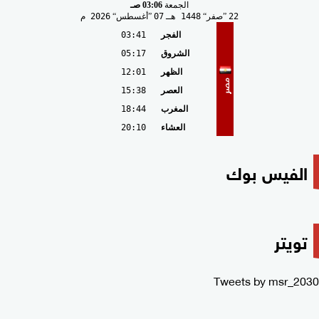
الجمعة
03:06 صـ
22
صفر
1448 هـ
07
أغسطس
2026 م
الفجر
03:41
الشروق
05:17
الظهر
12:01
مصر
العصر
15:38
المغرب
18:44
العشاء
20:10
الفيس بوك
تويتر
Tweets by msr_2030