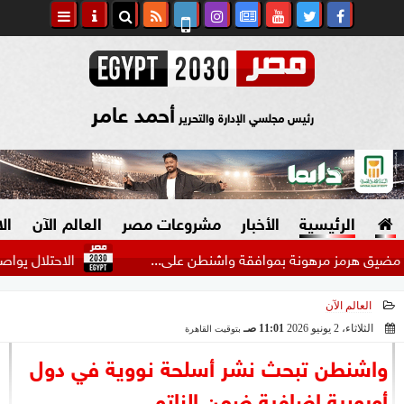
أحمد عامر
رئيس مجلسي الإدارة والتحرير
الرئيسية
الأخبار
مشروعات مصر
العالم الآن
ال
رمز مرهونة بموافقة واشنطن على...
الاحتلال يواصل تجريف 
العالم الآن
السياسة
صنع في مصر
الثلاثاء، 2 يونيو 2026
11:01 صـ
بتوقيت القاهرة
2026-06-02 11:01:22
دين وفتاوى
واشنطن تبحث نشر أسلحة نووية في دول
الرئاسة
أوروبية إضافية ضمن الناتو