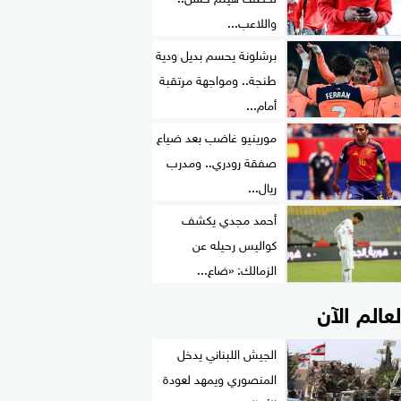
واللاعب...
برشلونة يحسم بديل ودية
طنجة.. ومواجهة مرتقبة
أمام...
مورينيو غاضب بعد ضياع
صفقة رودري.. ومدرب
ريال...
أحمد مجدي يكشف
كواليس رحيله عن
الزمالك: «ضاع...
لعالم الآن
الجيش اللبناني يدخل
المنصوري ويمهد لعودة