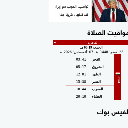
ترامب: الحرب مع إيران
قد تنتهي قريبًا جدًا
واقيت الصلاة
الجمعة
06:19 مـ
22
صفر
1448 هـ
07
أغسطس
2026 م
الفجر
03:41
الشروق
05:17
الظهر
12:01
مصر
العصر
15:38
المغرب
18:44
العشاء
20:10
لفيس بوك