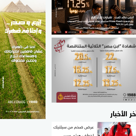
الطب والصحة
مواهب مصر
خر الأخبار
عرض ضخم من سيلتيك
لخطف هيثم حسن..