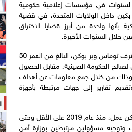
لسنوات في مؤسسات إعلامية حكومية
كين داخل الولايات المتحدة، في قضية
ة بأنها واحدة من أبرز قضايا الاختراق
صين خلال السنوات الأخيرة.
وبحسب وثائق قضائية، اعترف توماس وير بوكن، البالغ من العمر 50
ي لصالح الحكومة الصينية، مقابل الحصول
لف دولار، وذلك من خلال جمع معلومات عن أهداف
تقديم تقارير إلى جهات مرتبطة بأجهزة
ا
وأظهرت التحقيقات أن بوكن عمل، منذ عام 2019 على الأقل وحتى
حت إشراف وتوجيه مسؤولين مرتبطين بوزارة أمن