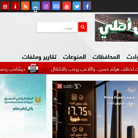
وادث
المحافظات
المنوعات
تقارير وملفات
ن.. واللاعب يرحب بالانتقال
ديشامب يحسم موقفه من ع
كاوي المواطن
السياحة في مصر
التكنولوجيا
المرأة والأسرة
السيارات