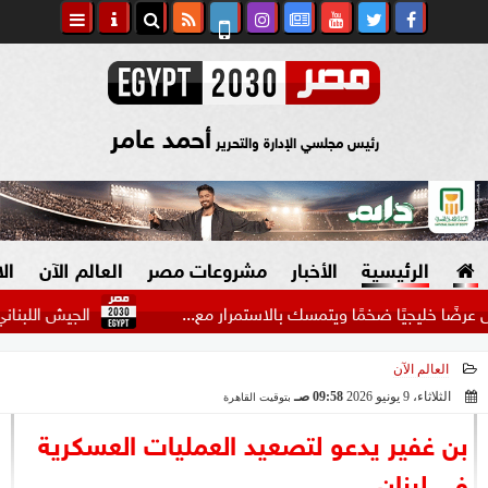
أحمد عامر
رئيس مجلسي الإدارة والتحرير
الرئيسية
الأخبار
مشروعات مصر
العالم الآن
ال
يًا ضخمًا ويتمسك بالاستمرار مع...
الجيش اللبناني يدخل الم
العالم الآن
السياسة
صنع في مصر
الثلاثاء، 9 يونيو 2026
09:58 صـ
بتوقيت القاهرة
2026-06-09 09:58:12
دين وفتاوى
بن غفير يدعو لتصعيد العمليات العسكرية
الرئاسة
في لبنان