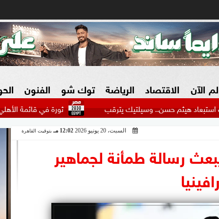
لم الآن
الاقتصاد
الرياضة
توك شو
الفنون
الح
 حسن.. وسيلتيك يترقب
ثورة في قائمة الأهلي.. نجوم كبار ير
السبت، 20 يونيو 2026
12:02 مـ
بتوقيت القاهرة
البنوك
بطولات مصرية
فيديو 2030
ش
عث رسالة طمأنة لجماهير
الزراعة فى مصر
بطولات عربية
افينيا
سوق العقارات
بطولات أوروبية
المسؤولية المجتمعية
بطولات عالمية