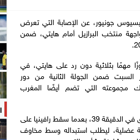
نيسيوس جونيور، عن الإصابة التي تعرض
مواجهة منتخب البرازيل أمام هايتي، ضمن
ًا مهمًا بثلاثية دون رد على هايتي، في
ر السبت ضمن الجولة الثانية من دور
لك مجموعته التي تضم أيضًا المغرب
ا
وشهدت المباراة لحظة قلق في الدقيقة 39، بعدما سقط رافينيا على
ابة عضلية، ليطلب استبداله وسط مخاوف