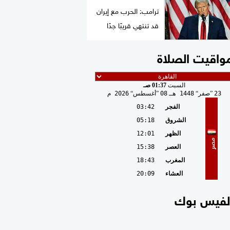
ترامب: الحرب مع إيران
قد تنتهي قريبًا جدًا
واقيت الصلاة
السبت
01:37 صـ
23
صفر
1448 هـ
08
أغسطس
2026 م
الفجر
03:42
الشروق
05:18
الظهر
12:01
مصر
العصر
15:38
المغرب
18:43
العشاء
20:09
لفيس بوك