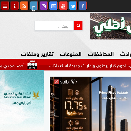
وادث
المحافظات
المنوعات
تقارير وملفات
حلون وإعارات جديدة استعدادًا...
أحمد مجدي يكشف كواليس رح
كاوي المواطن
السياحة في مصر
التكنولوجيا
المرأة والأسرة
السيارات