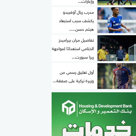
وإعارات...
مدرب ريال أوفييدو
يكشف سبب استبعاد
هيثم حسن.....
تفاصيل مران بيراميدز
الختامي استعدادًا لمواجهة
ريزا سبورت...
أول تعليق رسمي من
وزيرة تركية على صفقة...