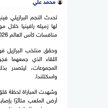
محمد علي
تحدث النجم البرازيلي في
لها زميله رافينيا خلال 
منافسات كأس العالم 2026.
وحقق منتخب البرازيل فوز
اللقاء الذي جمعهما فج
المجموعات، ليتصدر بذ
واسكتلندا.
أرض الملعب متأثرًا بإص