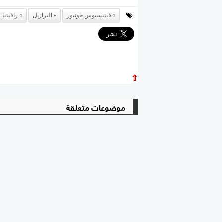
فينيسيوس جونيور
البرازيل
رافينيا
⇧
موضوعات متعلقة