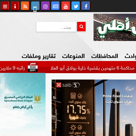
وادث
المحافظات
المنوعات
تقارير وملفات
راتبه 9 ملايين دولار.. بيراميدز يتحرك لضم مهاجم الاتحاد السعودي...
كاوي المواطن
السياحة في مصر
التكنولوجيا
المرأة والأسرة
السيارات