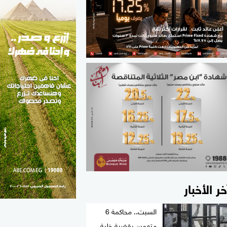
الطب والصحة
مواهب مصر
خر الأخبار
السبت.. محاكمة 6
متهمين بقضية خلية