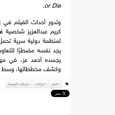
.
or Die
وتدور أحداث الفيلم في 
كريم عبدالعزيز شخصية
غا
لمنظمة دولية سرية تحم
يجد نفسه مضطرًا للتعاو
يجسده أحمد عز، في مه
وكشف مخططاتها، وسط سلس
فيلم
ايرادات
إيرادات السينما