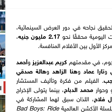
قيق نجاحه في دور العرض السينمائية،
ات اليومية محققًا نحو
2.17 مليون جنيه
،
ز الأول بين الأفلام المنافسة.
نجوم، في مقدمتهم
كريم عبدالعزيز
و
أحمد
و
تارا عماد
و
هنا الزاهد
و
هالة صدقي
جب
. الفيلم من فكرة وتأليف المستشار
ا
و وحوار
محمد الدباح
، بينما يتولى الإخراج
ل فلاح
، اللذان سبق لهما المشاركة في
لسلة الأكشن العالمية
Bad Boys: Ride