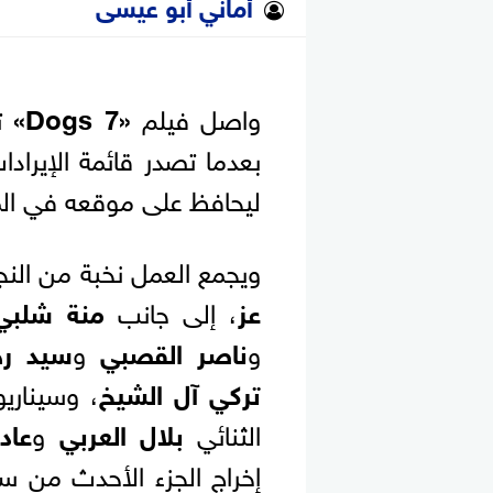
أماني أبو عيسى
واصل فيلم
«7 Dogs»
تح
بعدما تصدر قائمة الإيراد
ليحافظ على موقعه في المرك
ويجمع العمل نخبة من ال
عز
، إلى جانب
منة شلبي
و
ناصر القصبي
و
سيد ر
تركي آل الشيخ
، وسيناري
الثنائي
بلال العربي
و
عاد
إخراج الجزء الأحدث من س