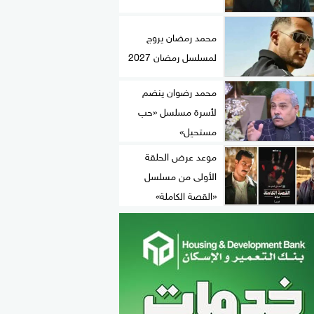
محمد رمضان يروج
لمسلسل رمضان 2027
محمد رضوان ينضم
لأسرة مسلسل «حب
مستحيل»
موعد عرض الحلقة
الأولى من مسلسل
«القصة الكاملة»