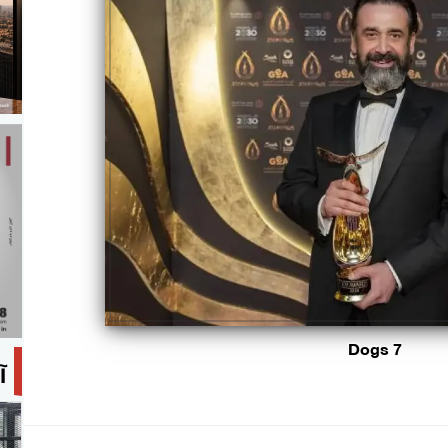
7 Dogs
آ