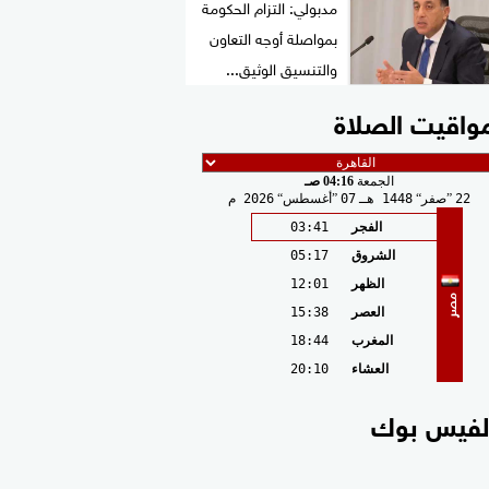
مدبولي: التزام الحكومة
بمواصلة أوجه التعاون
والتنسيق الوثيق...
واقيت الصلاة
الجمعة
04:16 صـ
22
صفر
1448 هـ
07
أغسطس
2026 م
الفجر
03:41
الشروق
05:17
الظهر
12:01
مصر
العصر
15:38
المغرب
18:44
العشاء
20:10
لفيس بوك