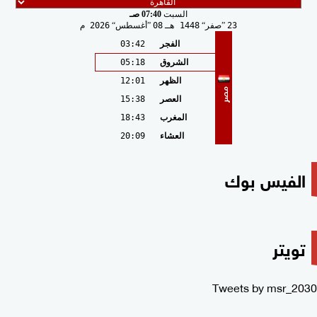
السبت
07:40 صـ
23
صفر
1448 هـ
08
أغسطس
2026 م
الفجر
03:42
الشروق
05:18
الظهر
12:01
مصر
العصر
15:38
المغرب
18:43
العشاء
20:09
الفيس بوك
تويتر
Tweets by msr_2030