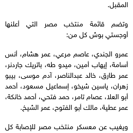
المقبل.
وتضم قائمة منتخب مصر التي أعلنها
أوجستي بوش كل من:
عمرو الجندي، عاصم مرعي، عمر هشام، أنس
أسامة، إيهاب أمين، ميدو طه، باتريك جاردنر،
عمر طارق، خالد عبدالناصر، آدم موسى، بيبو
زهران، ياسين شيخو، إسماعيل مسعود، أحمد
أبو العلا، عصام تامر، حمد فتحي، أحمد خانكة،
عمر عطية، مالك أبو الفتوح، عمر الشيخ.
ويغيب عن معسكر منتخب مصر للإصابة كل