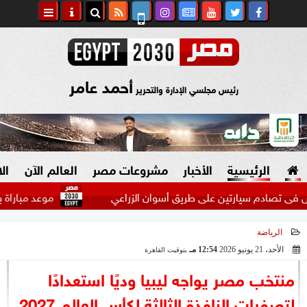
أحمد عامر
رئيس مجلسي الإدارة والتحرير
الرئيسية
الأخبار
مشروعات مصر
العالم الآن
ال
موعد مباراة برشلونة ون
الرياضة
السياسة
صنع في مصر
الأحد، 21 يونيو 2026
12:54 مـ
بتوقيت القاهرة
2026-06-21 12:54:22
دين وفتاوى
منتخب مصر يواجه ليبيا وديًا استعدادًا
الرئاسة
لتصفيات النافذة الثالثة لكأس العالم 2027