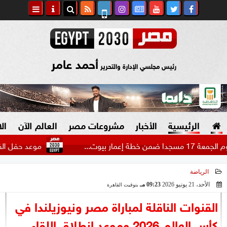
أحمد عامر
رئيس مجلسي الإدارة والتحرير
الرئيسية
الأخبار
مشروعات مصر
العالم الآن
ال
ت...
موعد حفل الفنان أحم
الرياضة
السياسة
صنع في مصر
الأحد، 21 يونيو 2026
09:23 مـ
بتوقيت القاهرة
2026-06-21 21:23:03
دين وفتاوى
القنوات الناقلة لمباراة مصر ونيوزيلندا في
الرئاسة
كأس العالم 2026 وموعد انطلاق اللقاء