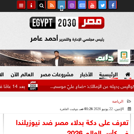
أحمد عامر
رئيس مجلسي الإدارة والتحرير
الرئيسية
الأخبار
مشروعات مصر
العالم الآن
ال
 عن الزمالك: «ضاع عليّ موسم...
بعد 14 عامًا في الزمالك.. أنس وائل يهاجم النادي بعد...
الرياضة
السياسة
صنع في مصر
الإثنين، 22 يونيو 2026
01:26 صـ
بتوقيت القاهرة
2026-06-22 01:26:09
دين وفتاوى
تعرف على دكة بدلاء مصر ضد نيوزيلندا
الرئاسة
في كأس العالم 2026