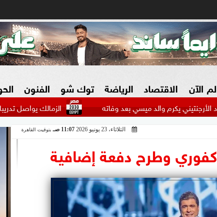
لم الآن
الاقتصاد
الرياضة
توك شو
الفنون
الح
 يكرم والد ميسي بعد وفاته
الزمالك يواصل تدريباته بالعاصمة ا
الثلاثاء، 23 يونيو 2026
11:07 صـ
بتوقيت القاهرة
البنوك
بطولات مصرية
فيديو 2030
ش
 كفوري وطرح دفعة إضافية
الزراعة فى مصر
بطولات عربية
سوق العقارات
بطولات أوروبية
المسؤولية المجتمعية
بطولات عالمية