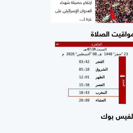
ارتفاع حصيلة شهداء
العدوان الإسرائيلي على
غزة لـ...
واقيت الصلاة
السبت
07:59 مـ
23
صفر
1448 هـ
08
أغسطس
2026 م
الفجر
03:42
الشروق
05:18
الظهر
12:01
مصر
العصر
15:38
المغرب
18:43
العشاء
20:09
لفيس بوك