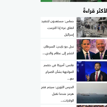
لأكثر قراءةً
حماس: مستعدون لتنفيذ
اتفاق غزة إذا التزمت
إسرائيل
نجل جو بايدن: السرطان
انتشر إلى عظام والدي...
فانس: أمريكا في خضم
المواجهة بشأن الصراع
مع...
الحرس الثوري: سيتم فتح
هرمز عندما تقبل
الولايات...