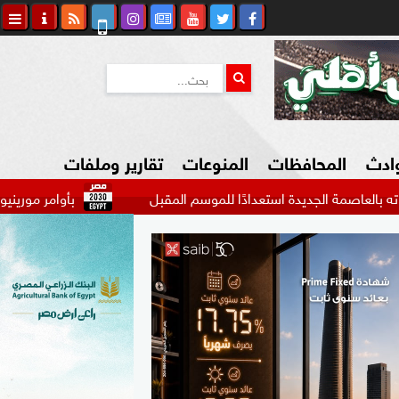
وادث
المحافظات
المنوعات
تقارير وملفات
لجديدة استعدادًا للموسم المقبل
بأوامر مورينيو.. ريال مدريد
كاوي المواطن
السياحة في مصر
التكنولوجيا
المرأة والأسرة
السيارات