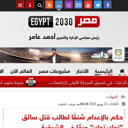
أحمد عامر
رئيس مجلسي الإدارة والتحرير
الرئيسية
الأخبار
مشروعات مصر
العالم الآن
ال
ي تنسيق المرحلة الأولى للجامعات...
ضبط متهم استغل البث 
الحوادث
السياسة
صنع في مصر
الثلاثاء، 23 يونيو 2026
04:18 مـ
بتوقيت القاهرة
2026-06-23 16:18:26
دين وفتاوى
حكم بالإعدام شنقًا لطالب قتل سائق
الرئاسة
”توك توك” حرقًا في الشرقية