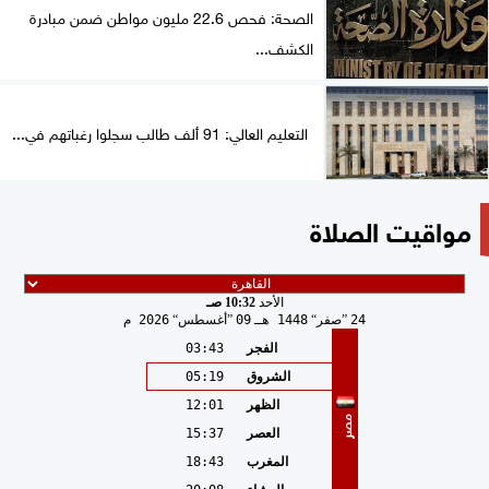
الصحة: فحص 22.6 مليون مواطن ضمن مبادرة
الكشف...
التعليم العالي: 91 ألف طالب سجلوا رغباتهم في...
مواقيت الصلاة
الأحد
10:32 صـ
24
صفر
1448 هـ
09
أغسطس
2026 م
الفجر
03:43
الشروق
05:19
الظهر
12:01
مصر
العصر
15:37
المغرب
18:43