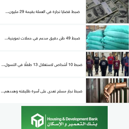
ضبط قضايا تجارة في العملة بقيمة 29 مليون...
ضبط 49 طن دقيق مدعم في حملات تموينية...
ضبط 10 أشخاص لاستغلال 13 طفلًا في التسول...
ضبط نجار مسلح تعدى على أسرة طليقته وهددهم...