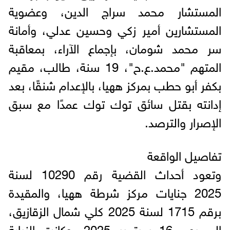
المستشار محمد سراج الدين، وعضوية
المستشارين أمير زكي وحسين عدلي، وأمانة
سر محمد شومان، بإجماع الآراء، بمعاقبة
المتهم "محمد.ع.ح"، 19 سنة، طالب، مقيم
بكفر أبو حطب بمركز ههيا، بالإعدام شنقًا، بعد
إدانته بقتل سائق توك توك عمدًا مع سبق
الإصرار والترصد.
تفاصيل الواقعة
وتعود أحداث القضية رقم 10290 لسنة
2025 جنايات مركز شرطة ههيا، والمقيدة
برقم 1715 لسنة 2025 كلي شمال الزقازيق،
إلى يوم 16 سبتمبر 2025. وكانت النيابة