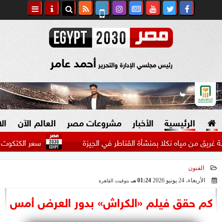
أحمد عامر
رئيس مجلسي الإدارة والتحرير
الرئيسية
الأخبار
مشروعات مصر
العالم الآن
ال
 مياه نكلا بمنشأة القناطر في الجيزة
سعر الكتكوت الأبيض الي
الفنون
السياسة
صنع في مصر
الأربعاء، 24 يونيو 2026
01:24 مـ
بتوقيت القاهرة
2026-06-24 13:24:09
دين وفتاوى
كم حقق فيلم «الكراش» بدور العرض أمس
الرئاسة