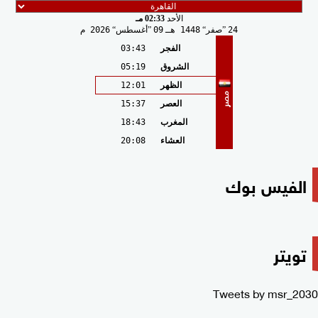
الأحد
02:33 مـ
24
صفر
1448 هـ
09
أغسطس
2026 م
الفجر
03:43
الشروق
05:19
الظهر
12:01
مصر
العصر
15:37
المغرب
18:43
العشاء
20:08
الفيس بوك
تويتر
Tweets by msr_2030