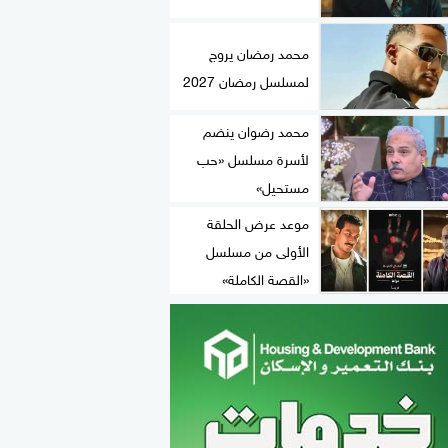
محمد رمضان يروج
لمسلسل رمضان 2027
محمد رضوان ينضم
لأسرة مسلسل «حب
مستحيل»
موعد عرض الحلقة
الأولى من مسلسل
«القصة الكاملة»