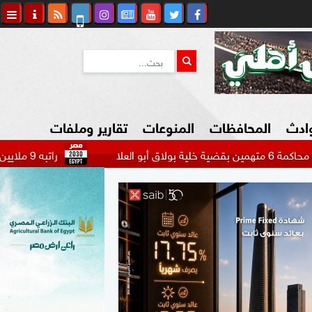
وادث
المحافظات
المنوعات
تقارير وملفات
راتبه 9 ملايين دولار.. بيراميدز يتحرك لضم مهاجم الاتحاد السعودي...
كاوي المواطن
السياحة في مصر
التكنولوجيا
المرأة والأسرة
السيارات