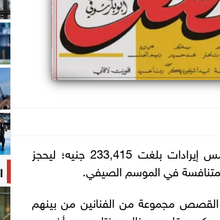
حقق فيلم «القصص» أمس إيرادات بلغت 233,415 جنيه؛ ليحجز
 المتنافسة في الموسم الصيفي.
ا
القصص مجموعة من الفنانين من بينهم
 وكريم قاسم وخالد مختار وعدد أخر من