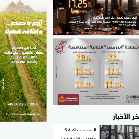
الطب والصحة
مواهب مصر
خر الأخبار
السبت.. محاكمة 6
متهمين بقضية خلية