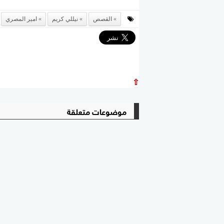
القصص
نيللي كريم
امير المصري
⇧
موضوعات متعلقة