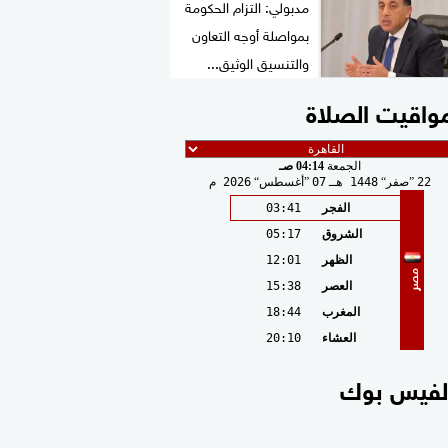
مدبولي: التزام الحكومة
بمواصلة أوجه التعاون
والتنسيق الوثيق...
واقيت الصلاة
الجمعة
04:14 صـ
22
صفر
1448 هـ
07
أغسطس
2026 م
الفجر
03:41
الشروق
05:17
الظهر
12:01
مصر
العصر
15:38
المغرب
18:44
العشاء
20:10
لفيس بوك