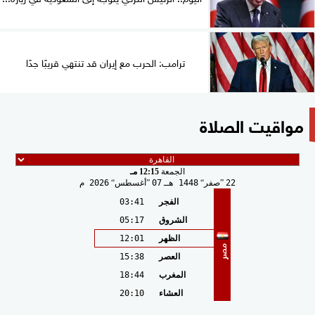
ترامب: الحرب مع إيران قد تنتهي قريبًا جدًا
مواقيت الصلاة
الجمعة
12:15 مـ
22
صفر
1448 هـ
07
أغسطس
2026 م
الفجر
03:41
الشروق
05:17
الظهر
12:01
مصر
العصر
15:38
المغرب
18:44
العشاء
20:10