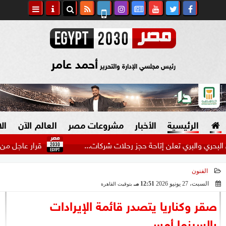
أحمد عامر
رئيس مجلسي الإدارة والتحرير
الرئيسية
الأخبار
مشروعات مصر
العالم الآن
ال
لبري تعلن إتاحة حجز رحلات شركات...
قرار عاجل من معتمد جم
الفنون
السياسة
صنع في مصر
السبت، 27 يونيو 2026
12:51 مـ
بتوقيت القاهرة
2026-06-27 12:51:05
دين وفتاوى
صقر وكناريا يتصدر قائمة الإيرادات
الرئاسة
بالسينما أمس