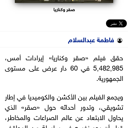
صقر وكناريا
فاطمة عبدالسلام
حقق فيلم «صقر وكناريا» إيرادات أمس،
5,482,985 في 60 دار عرض على مستوى
الجمهورية.
ويجمع الفيلم بين الأكشن والكوميديا في إطار
تشويقي، وتدور أحداثه حول «صقر» الذي
يحاول الابتعاد عن عالم الصراعات والمخاطر،
قبل أن يجد نفسه في سلسلة من المواقف