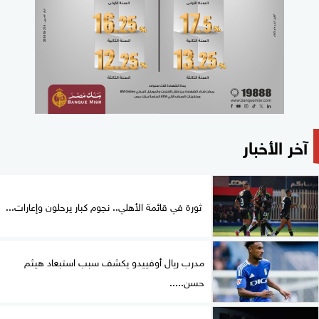
آخر الأخبار
ثورة في قائمة الأهلي.. نجوم كبار يرحلون وإعارات...
مدرب ريال أوفييدو يكشف سبب استبعاد هيثم
حسن.....