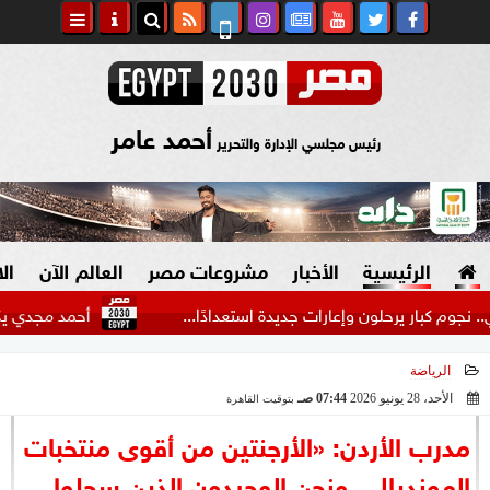
أحمد عامر
رئيس مجلسي الإدارة والتحرير
الرئيسية
الأخبار
مشروعات مصر
العالم الآن
ال
ر يرحلون وإعارات جديدة استعدادًا...
أحمد مجدي يكشف كوالي
الرياضة
السياسة
صنع في مصر
الأحد، 28 يونيو 2026
07:44 صـ
بتوقيت القاهرة
2026-06-28 07:44:33
دين وفتاوى
مدرب الأردن: «الأرجنتين من أقوى منتخبات
الرئاسة
المونديال.. ونحن الوحيدون الذين سجلوا