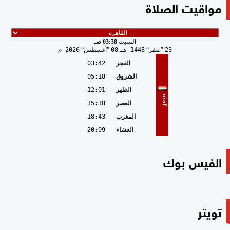
مواقيت الصلاة
السبت
03:38 صـ
23
صفر
1448 هـ
08
أغسطس
2026 م
الفجر
03:42
الشروق
05:18
الظهر
12:01
مصر
العصر
15:38
المغرب
18:43
العشاء
20:09
الفيس بوك
تويتر