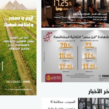
الطب والصحة
مواهب مصر
خر الأخبار
السبت.. محاكمة 6
متهمين بقضية خلية