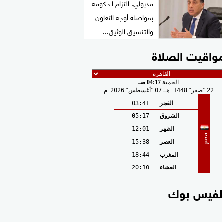
مدبولي: التزام الحكومة
بمواصلة أوجه التعاون
والتنسيق الوثيق...
واقيت الصلاة
الجمعة
04:17 صـ
22
صفر
1448 هـ
07
أغسطس
2026 م
الفجر
03:41
الشروق
05:17
الظهر
12:01
مصر
العصر
15:38
المغرب
18:44
العشاء
20:10
لفيس بوك