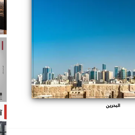
البحرين
آ