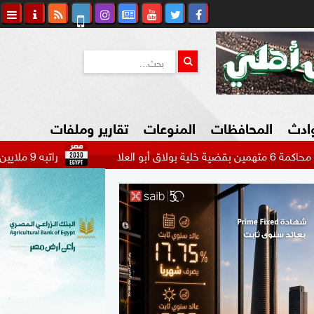
وادث
المحافظات
المنوعات
تقارير وملفات
راتبه 9 ملايين دولار.. بيراميدز يتحرك لضم مهاجم الاتحاد السعودي...
كاوي المواطن
السياحة في مصر
التكنولوجيا
المرأة والأسرة
السيارات