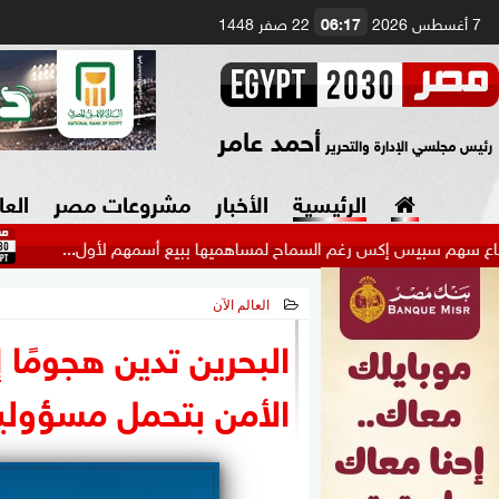
7 أغسطس 2026
06:17
22 صفر 1448
أحمد عامر
رئيس مجلسي الإدارة والتحرير
الرئيسية
الأخبار
مشروعات مصر
العا
 إكس رغم السماح لمساهميها ببيع أسمهم لأول...
عاجل.. ا
العالم الآن
السياسة
صنع في مصر
2026-06-28 11:28:00
البحرين تدين هجومًا إ
دين وفتاوى
الأمن بتحمل مسؤوليا
الرئاسة
البرلمان