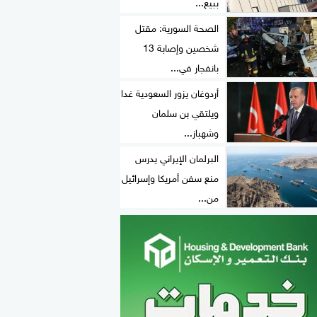
ببيع...
الصحة السورية: مقتل
شخصين وإصابة 13
بانفجار في...
أردوغان يزور السعودية غدا
ويلتقي بن سلمان
وشهباز...
البرلمان الإيراني يدرس
منع سفن أمريكا وإسرائيل
من...