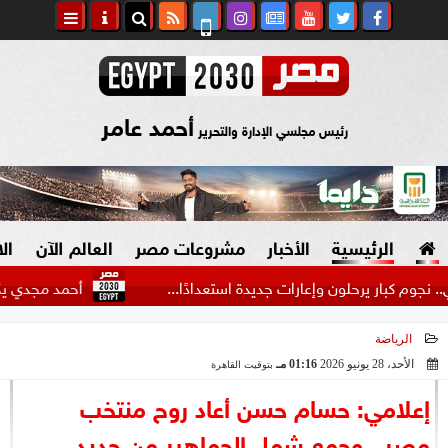
أحمد عامر
رئيس مجلسي الإدارة والتحرير
الرئيسية
الأخبار
مشروعات مصر
العالم الآن
ال
 يرحلون وإعارات جديدة استعدادًا...
أحمد مجدي يكشف كواليس
الرياضة
السياسة
صنع في مصر
الأحد، 28 يونيو 2026
01:16 مـ
بتوقيت القاهرة
2026-06-28 13:16:02
دين وفتاوى
إعلامي: حسام حسن أعاد روح منتخب
الرئاسة
مصر.. وجمع شمل الجماهير من جديد