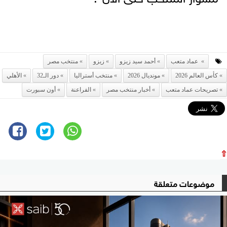
عماد متعب
أحمد سيد زيزو
زيزو
منتخب مصر
كأس العالم 2026
مونديال 2026
منتخب أستراليا
دور الـ32
الأهلي
تصريحات عماد متعب
أخبار منتخب مصر
الفراعنة
أون سبورت
⇧
موضوعات متعلقة