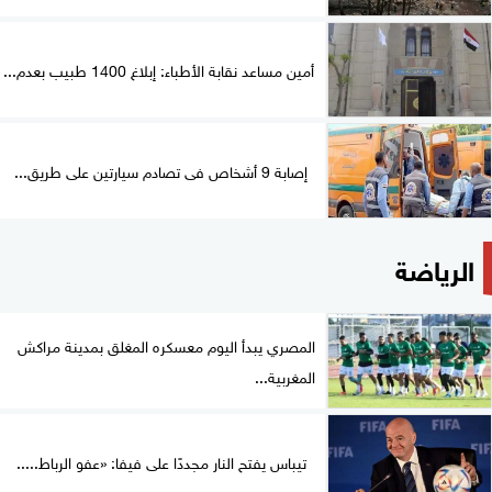
أمين مساعد نقابة الأطباء: إبلاغ 1400 طبيب بعدم...
إصابة 9 أشخاص فى تصادم سيارتين على طريق...
الرياضة
المصري يبدأ اليوم معسكره المغلق بمدينة مراكش
المغربية...
تيباس يفتح النار مجددًا على فيفا: «عفو الرباط.....