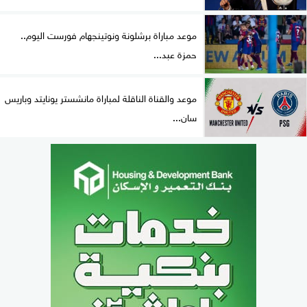
موعد مباراة برشلونة ونوتينجهام فورست اليوم..
حمزة عبد...
موعد والقناة الناقلة لمباراة مانشستر يونايتد وباريس
سان...