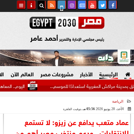
أحمد عامر
رئيس مجلسي الإدارة والتحرير
الرئيسية
الأخبار
مشروعات مصر
العالم الآن
ال
راكش المغربية استعدادًا للموسم...
اليوم.. المعاهد الأزهري
الرياضة
السياسة
صنع في مصر
الأحد، 28 يونيو 2026
05:56 مـ
بتوقيت القاهرة
2026-06-28 17:56:51
دين وفتاوى
عماد متعب يدافع عن زيزو: لا تستمع
الرئاسة
للانتقادات.. ودعم منتخب مصر أهم من