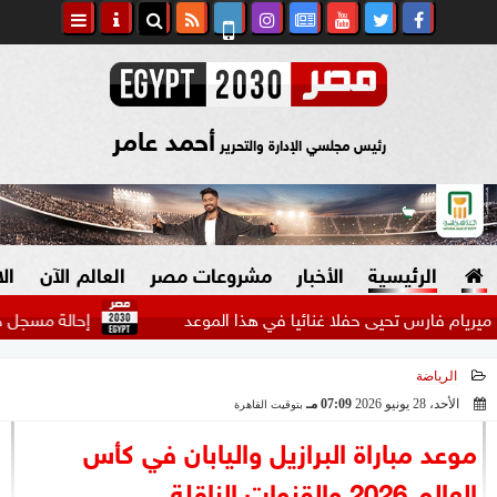
أحمد عامر
رئيس مجلسي الإدارة والتحرير
الرئيسية
الأخبار
مشروعات مصر
العالم الآن
ال
رس تحيى حفلا غنائيا في هذا الموعد
إحالة مسجل خطر  للجناي
الرياضة
السياسة
صنع في مصر
الأحد، 28 يونيو 2026
07:09 مـ
بتوقيت القاهرة
2026-06-28 19:09:45
دين وفتاوى
موعد مباراة البرازيل واليابان في كأس
الرئاسة
العالم 2026 والقنوات الناقلة