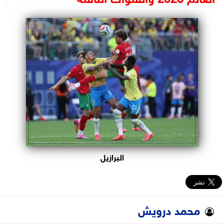
البرلمان
الوزارات
الأحزاب
البرازيل
محمد درويش