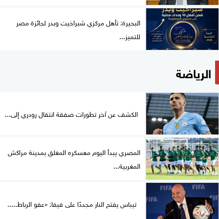
البحيرة: تأهل مركزي شبراخيت وبدر لجائزة مصر
للتميز...
الرياضة
الكشف عن آخر تطورات صفقة انتقال رودري إلى...
المصري يبدأ اليوم معسكره المغلق بمدينة مراكش
المغربية...
تيباس يفتح النار مجددًا على فيفا: «عفو الرباط.....