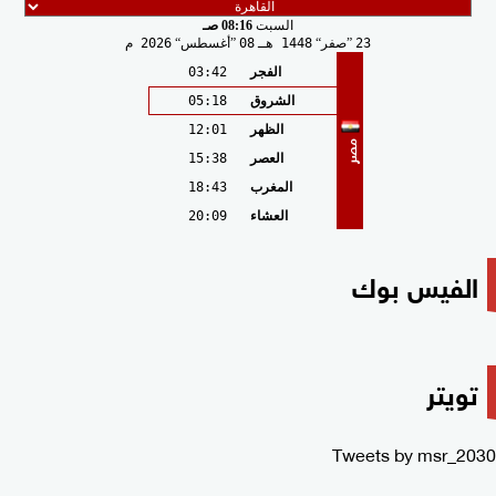
السبت
08:16 صـ
23
صفر
1448 هـ
08
أغسطس
2026 م
الفجر
03:42
الشروق
05:18
الظهر
12:01
مصر
العصر
15:38
المغرب
18:43
العشاء
20:09
الفيس بوك
تويتر
Tweets by msr_2030