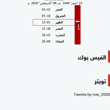
23
صفر
1448 هـ
08
أغسطس
2026 م
الفجر
03:42
الشروق
05:18
الظهر
12:01
مصر
العصر
15:38
المغرب
18:43
العشاء
20:09
الفيس بوك
تويتر
Tweets by msr_2030