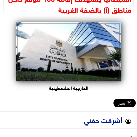
البرلمان
مناطق (أ) بالضفة الغربية
الوزارات
الأحزاب
الخارجية الفلسطينية
أشرقت حفني