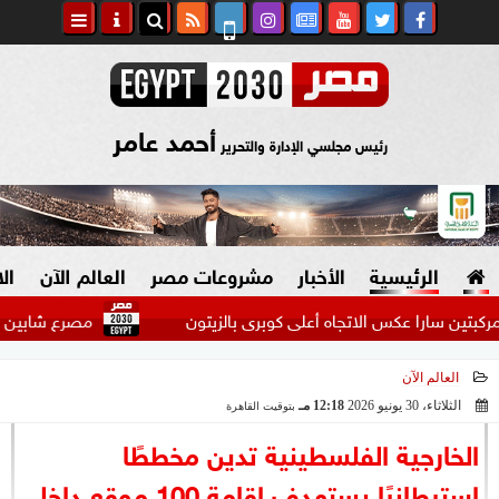
أحمد عامر
رئيس مجلسي الإدارة والتحرير
الرئيسية
الأخبار
مشروعات مصر
العالم الآن
ال
 عكس الاتجاه أعلى كوبرى بالزيتون
مصرع شابين في حادث تص
العالم الآن
السياسة
صنع في مصر
الثلاثاء، 30 يونيو 2026
12:18 مـ
بتوقيت القاهرة
2026-06-30 12:18:33
دين وفتاوى
الخارجية الفلسطينية تدين مخططًا
الرئاسة
استيطانيًا يستهدف إقامة 100 موقع داخل