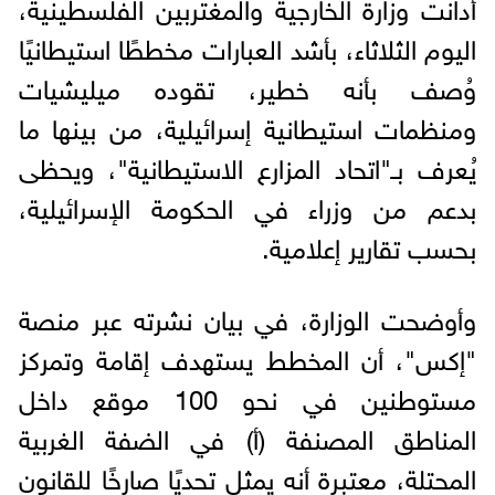
أدانت وزارة الخارجية والمغتربين الفلسطينية،
اليوم الثلاثاء، بأشد العبارات مخططًا استيطانيًا
وُصف بأنه خطير، تقوده ميليشيات
ومنظمات استيطانية إسرائيلية، من بينها ما
يُعرف بـ"اتحاد المزارع الاستيطانية"، ويحظى
بدعم من وزراء في الحكومة الإسرائيلية،
بحسب تقارير إعلامية.
وأوضحت الوزارة، في بيان نشرته عبر منصة
"إكس"، أن المخطط يستهدف إقامة وتمركز
مستوطنين في نحو 100 موقع داخل
المناطق المصنفة (أ) في الضفة الغربية
المحتلة، معتبرة أنه يمثل تحديًا صارخًا للقانون