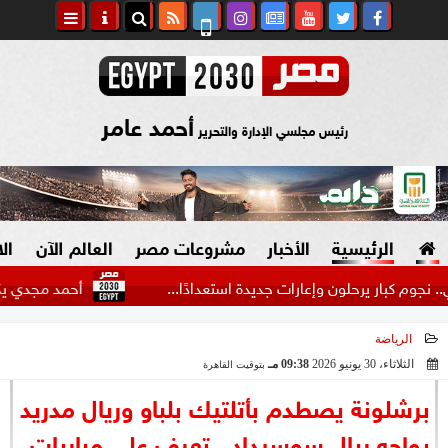
أحمد عامر
رئيس مجلسي الإدارة والتحرير
الرئيسية
الأخبار
مشروعات مصر
العالم الآن
ال
بار يرحلون وإعارات جديدة استعدادًا...
أحمد مجدي يكشف كوال
الرياضة
السياسة
صنع في مصر
الثلاثاء، 30 يونيو 2026
09:38 مـ
بتوقيت القاهرة
2026-06-30 21:38:43
دين وفتاوى
برشلونة يصطدم بأتلتيك بلباو وريال مدريد
الرئاسة
يواجه ريال سوسيداد.. تعرف على مباريات